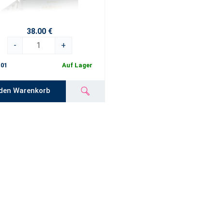
38.00 €
-
+
01
Auf Lager
 den Warenkorb