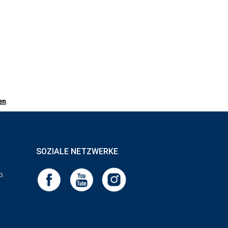
en
.
SOZIALE NETZWERKE
o.