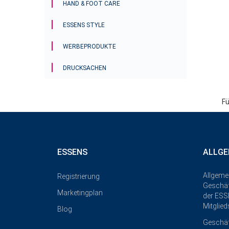
HAND & FOOT CARE
ESSENS STYLE
WERBEPRODUKTE
DRUCKSACHEN
Fü
ESSENS
ALLGE
Allgeme
Registrierung
Geschä
Marketingplan
der ESS
Mitglied
Blog
Geschä