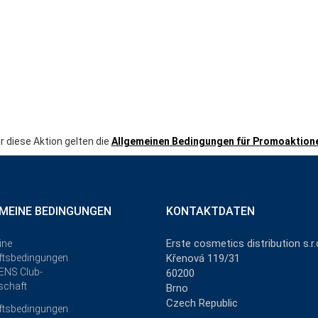
r diese Aktion gelten die
Allgemeinen Bedingungen für Promoaktion
MEINE BEDINGUNGEN
KONTAKTDATEN
Erste cosmetics distribution s.r.
ine
ftsbedingungen
Křenová 119/31
ENS Club-
60200
schaft
Brno
Czech Republic
ftsbedingungen