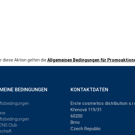
r diese Aktion gelten die
Allgemeinen Bedingungen für Promoaktion
MEINE BEDINGUNGEN
KONTAKTDATEN
Erste cosmetics distribution s.r.
ftsbedingungen
Křenová 119/31
ine
60200
ftsbedingungen
Brno
ENS Club-
Czech Republic
schaft