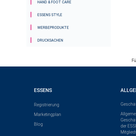
HAND & FOOT CARE
ESSENS STYLE
WERBEPRODUKTE
DRUCKSACHEN
Fü
ESSENS
ALLGE
Geschä
Registrierung
Allgeme
Marketingplan
Geschä
Blog
der ESS
Mitglied