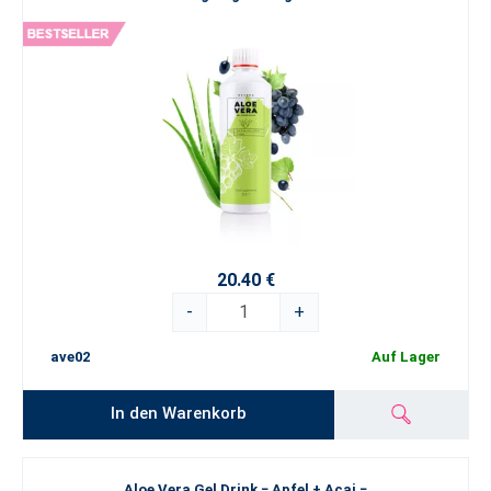
20.40 €
-
+
ave02
Auf Lager
In den Warenkorb
Aloe Vera Gel Drink − Apfel + Acai −