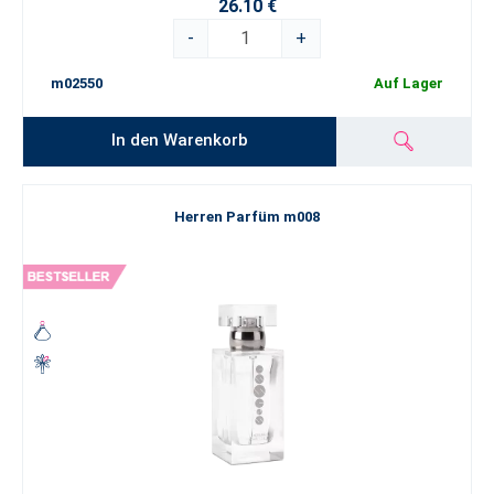
26.10 €
-
+
m02550
Auf Lager
In den Warenkorb
Herren Parfüm m008