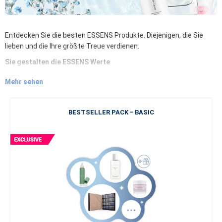
Entdecken Sie die besten ESSENS Produkte. Diejenigen, die Sie
lieben und die Ihre größte Treue verdienen.
Sie gestalten die ESSENS Werte
Entdecken Sie die ESSENS Bestseller. Hier können Sie die
Mehr sehen
beliebtesten und meistverkauften Produkte
aus den Bereichen
dekorative Kosmetik, Gesichts- und Körperpflege,
Nahrungsergänzungsmittel oder Parfums erkunden –
seien Sie
BESTSELLER PACK − BASIC
Teil der Bestseller-Welt von ESSENS
. Ihre Zufriedenheit und Ihre
Meinung interessiert uns.
Qualität und Selbstvertrauen
Egal, ob Sie in den Sonnenurlaub am Meer fahren oder in
verschneite Berge zu einer Hütte mit Duft von Zimt, Tannennadeln
und Glühwein. Egal, ob Sie Ihren Alltag erleben oder sich auf ein
besonderes Ereignis vorbereiten, Sie möchten immer die
hochwertigste Kosmetik oder ein luxuriöses Parfum zur Hand
haben.
Schönheit und sich schön fühlen
– das bringt Freude in