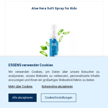
Aloe Vera Soft Spray for Kids
ESSENS verwendet Cookies
Wir verwenden Cookies, um Daten über unsere Besucher zu
20.70 €
analysieren, unsere Webseite zu verbessern, personalisierte Inhalte
anzuzeigen und Ihnen ein großartiges Webseite-Erlebnis zu bieten.
-
+
Mehr über Cookies
Notwendige akzeptieren
ave66
Auf Lager
Alle akzeptieren
Cookie-Einstellungen
In den Warenkorb