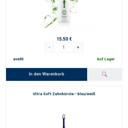
15.50 €
-
+
ave55
Auf Lager
In den Warenkorb
Ultra Soft Zahnbürste − blau/weiß