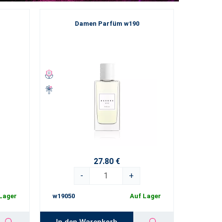
Damen Parfüm w190
27.80 €
-
+
Lager
w19050
Auf Lager
In den Warenkorb