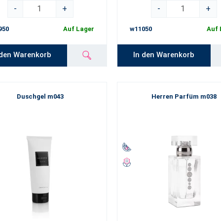
-
+
-
+
950
Auf Lager
w11050
Auf 
 den Warenkorb
In den Warenkorb
Duschgel m043
Herren Parfüm m038