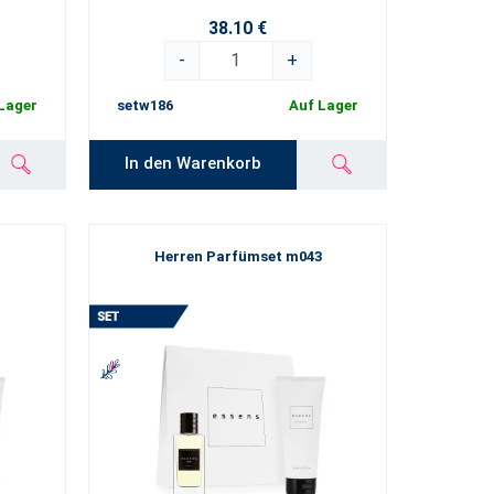
38.10 €
-
+
Lager
setw186
Auf Lager
In den Warenkorb
Herren Parfümset m043