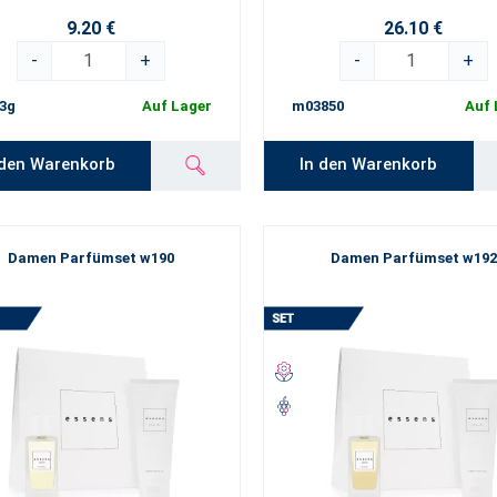
9.20 €
26.10 €
-
+
-
+
3g
Auf Lager
m03850
Auf 
 den Warenkorb
In den Warenkorb
Damen Parfümset w190
Damen Parfümset w192