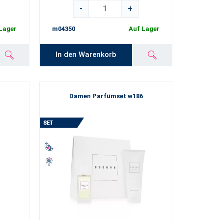
-
+
Lager
m04350
Auf Lager
In den Warenkorb
Damen Parfümset w186