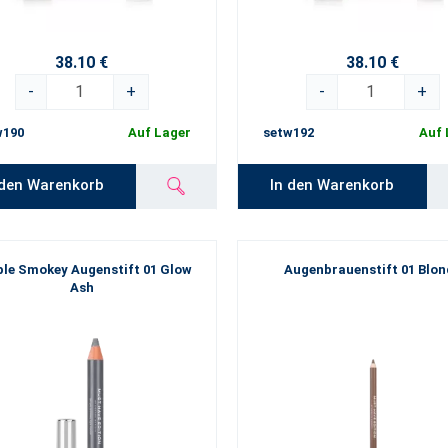
38.10 €
38.10 €
-
+
-
+
w190
Auf Lager
setw192
Auf 
 den Warenkorb
In den Warenkorb
le Smokey Augenstift 01 Glow
Augenbrauenstift 01 Blon
Ash