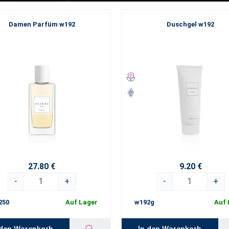
Damen Parfüm w192
Duschgel w192
27.80 €
9.20 €
-
+
-
+
250
Auf Lager
w192g
Auf 
 den Warenkorb
In den Warenkorb