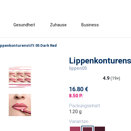
Gesundheit
Zuhause
Business
ippenkonturenstift 05 Dark Red
Lippenkonturens
lippen05
4.9
(19×)
16.80 €
8.50 P.
Packungsinhalt
1.20 g
Varianten