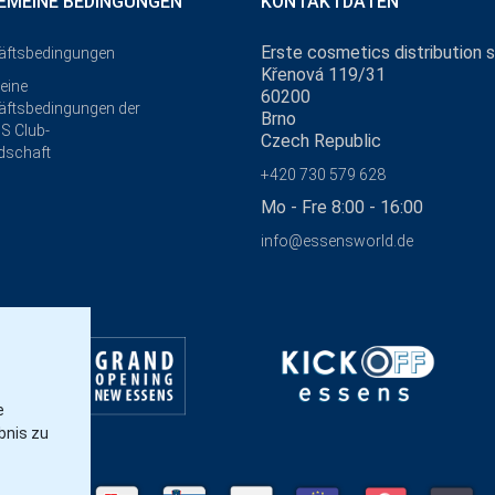
EMEINE BEDINGUNGEN
KONTAKTDATEN
Erste cosmetics distribution s.
äftsbedingungen
Křenová 119/31
eine
60200
ftsbedingungen der
Brno
S Club-
Czech Republic
edschaft
+420 730 579 628
Mo - Fre 8:00 - 16:00
info@essensworld.de
e
bnis zu