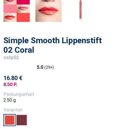
Simple Smooth Lippenstift
02 Coral
sslip02
5.0
(29×)
16.80 €
8.50 P.
Packungsinhalt
2.50 g
Varianten