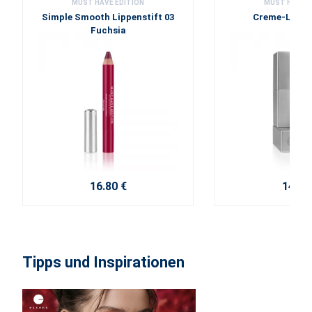
MUST HAVE EDITION
MUST HAVE E
Simple Smooth Lippenstift 03
Creme-Lippen
Fuchsia
16.80 €
14.70
Tipps und Inspirationen