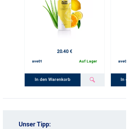
20.40 €
ave01
Auf Lager
ave02
In den Warenkorb
In 
Unser Tipp: