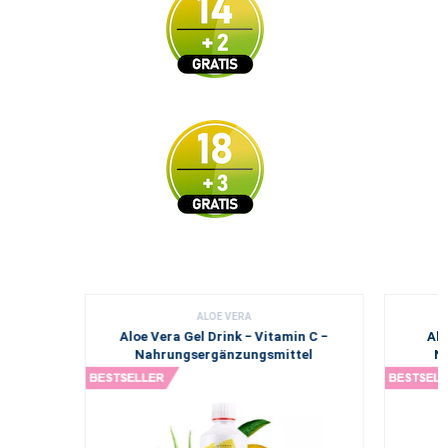
ALOE VERA
Aloe Vera Gel Drink − Vitamin C −
Alo
Nahrungsergänzungsmittel
N