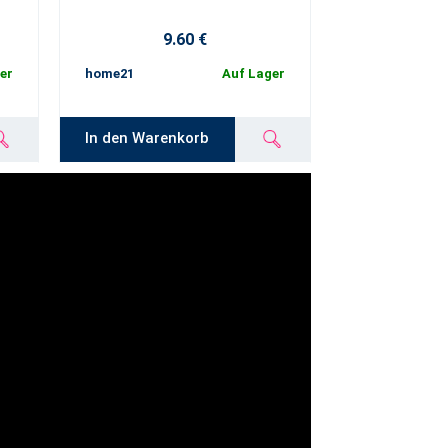
9.60 €
9
er
home21
Auf Lager
home22
In den Warenkorb
In den Ware