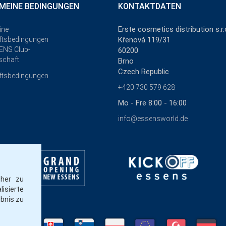
MEINE BEDINGUNGEN
KONTAKTDATEN
Erste cosmetics distribution s.r.
ine
ftsbedingungen
Křenová 119/31
ENS Club-
60200
schaft
Brno
Czech Republic
ftsbedingungen
+420 730 579 628
Mo - Fre 8:00 - 16:00
info@essensworld.de
cher zu
isierte
ebnis zu