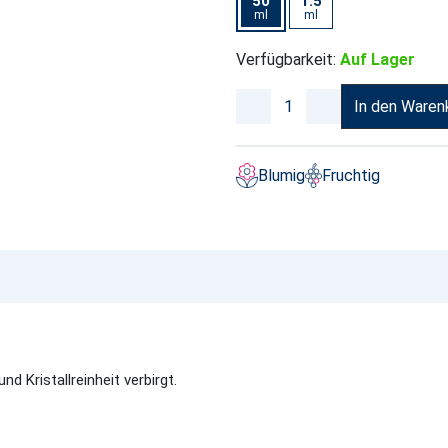
50
1.5
ml
ml
Verfügbarkeit:
Auf Lager
In den Waren
Blumig
Fruchtig
nd Kristallreinheit verbirgt.