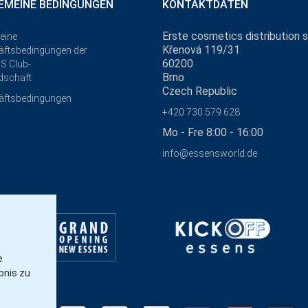
EMEINE BEDINGUNGEN
KONTAKTDATEN
Erste cosmetics distribution s.
eine
Křenová 119/31
ftsbedingungen der
60200
S Club-
Brno
edschaft
Czech Republic
äftsbedingungen
+420 730 579 628
Mo - Fre 8:00 - 16:00
info@essensworld.de
e
bnis zu