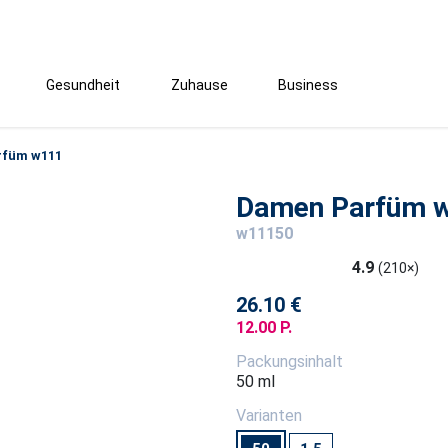
Gesundheit
Zuhause
Business
rfüm w111
Damen Parfüm 
w11150
4.9
(210×)
26.10 €
12.00 P.
Packungsinhalt
50 ml
Varianten