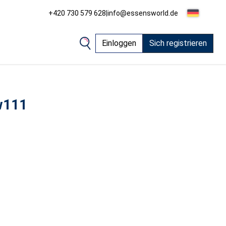
+420 730 579 628
|
info@essensworld.de
Einloggen
Sich registrieren
w111