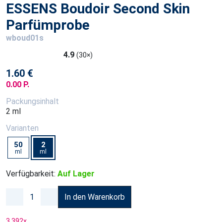
ESSENS Boudoir Second Skin
Parfümprobe
wboud01s
4.9
(30×)
1.60 €
0.00 P.
Packungsinhalt
2 ml
Varianten
50
2
ml
ml
Verfügbarkeit:
Auf Lager
In den Warenkorb
3 392
x