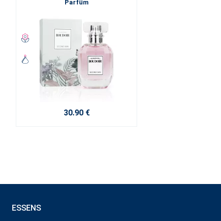
Parfüm
30.90 €
ESSENS