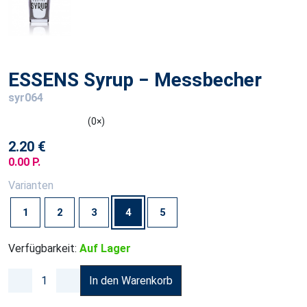
ESSENS Syrup − Messbecher
syr064
(0×)
2.20 €
0.00 P.
Varianten
1
2
3
4
5
Verfügbarkeit:
Auf Lager
In den Warenkorb