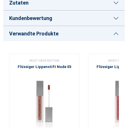
Zutaten
Kundenbewertung
Verwandte Produkte
MUST HAVE EDITION
MUST HAVE E
Flüssiger Lippenstift Nude 03
Flüssiger Lippens