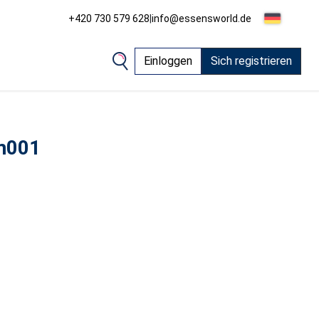
+420 730 579 628
|
info@essensworld.de
Einloggen
Sich registrieren
m001