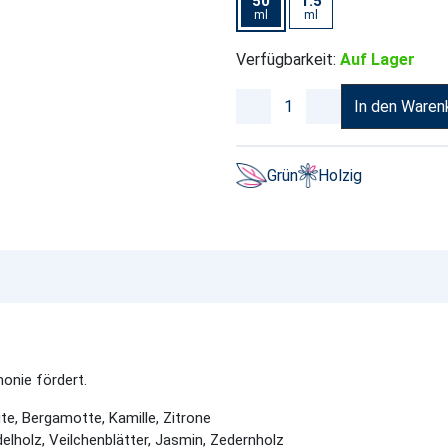
50
1.5
ml
ml
Verfügbarkeit:
Auf Lager
In den Waren
Grün
Holzig
monie fördert.
e, Bergamotte, Kamille, Zitrone
lholz, Veilchenblätter, Jasmin, Zedernholz