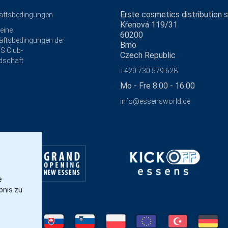
Erste cosmetics distribution s.
äftsbedingungen
Křenová 119/31
eine
60200
ftsbedingungen der
Brno
S Club-
Czech Republic
edschaft
+420 730 579 628
Mo - Fre 8:00 - 16:00
info@essensworld.de
e
bnis zu