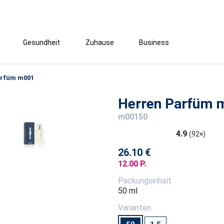
Gesundheit
Zuhause
Business
arfüm m001
Herren Parfüm 
m00150
4.9
(92×)
26.10 €
12.00 P.
Packungsinhalt
50 ml
Varianten