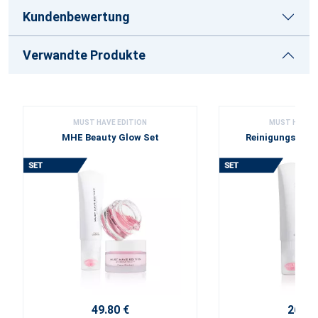
Kundenbewertung
Verwandte Produkte
MUST HAVE EDITION
MUST HAVE E
MHE Beauty Glow Set
Reinigungsset f
Haut
49.80 €
26.30