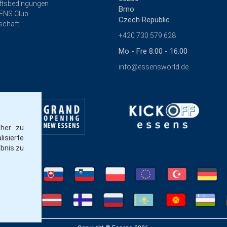
ftsbedingungen
Brno
ENS Club-
Czech Republic
schaft
+420 730 579 628
Mo - Fre 8:00 - 16:00
info@essensworld.de
cher zu
isierte
ebnis zu