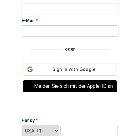
E-Mail
*
oder
Melden Sie sich mit der Apple-ID an
Handy
*