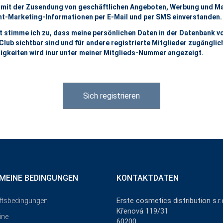
n mit der Zusendung von geschäftlichen Angeboten, Werbung und M
ht-Marketing-Informationen per E-Mail und per SMS einverstanden.
t stimme ich zu, dass meine persönlichen Daten in der Datenbank v
ub sichtbar sind und für andere registrierte Mitglieder zugänglich
nigkeiten wird inur unter meiner Mitglieds-Nummer angezeigt.
Sich registrieren
MEINE BEDINGUNGEN
KONTAKTDATEN
Erste cosmetics distribution s.r.
ftsbedingungen
Křenová 119/31
ine
60200