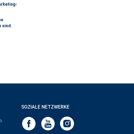
arketing-
on
 sind.
SOZIALE NETZWERKE
o.