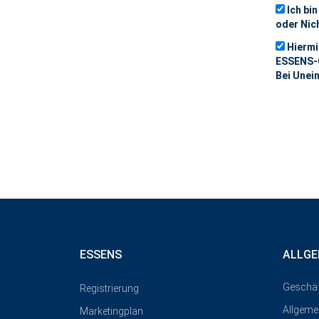
Ich bi
oder Nic
Hiermi
ESSENS-Cl
Bei Unei
ESSENS
ALLGE
Geschä
Registrierung
Allgeme
Marketingplan