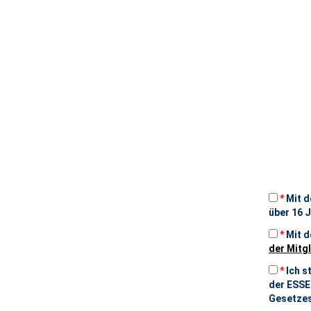
*
Mit d
über 16 J
*
Mit d
der Mitg
*
Ich s
der ESSE
Gesetzes