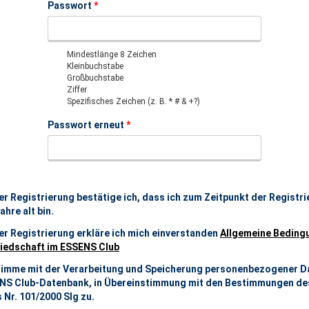
Passwort
*
Mindestlänge 8 Zeichen
Kleinbuchstabe
Großbuchstabe
Ziffer
Spezifisches Zeichen (z. B. * # & +?)
Passwort erneut
*
er Registrierung bestätige ich, dass ich zum Zeitpunkt der Registr
ahre alt bin.
er Registrierung erkläre ich mich einverstanden
Allgemeine Beding
liedschaft im ESSENS Club
timme mit der Verarbeitung und Speicherung personenbezogener Da
NS Club-Datenbank, in Übereinstimmung mit den Bestimmungen de
 Nr. 101/2000 Slg zu.