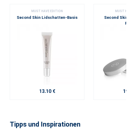
MUST HAVE EDITION
MUST HAVE E
Second Skin Lidschatten-Basis
Second Skin Tr
Pude
13.10 €
19.50
Tipps und Inspirationen