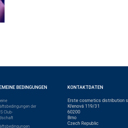
EMEINE BEDINGUNGEN
KONTAKTDATEN
Erste cosmetics distribution s.
eine
Křenová 119/31
ftsbedingungen der
60200
S Club-
Brno
edschaft
Czech Republic
äftsbedingungen