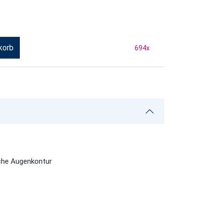
korb
694
x
iche Augenkontur