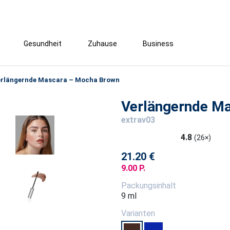
Gesundheit
Zuhause
Business
rlängernde Mascara – Mocha Brown
Verlängernde M
extrav03
4.8
(26×)
21.20 €
9.00 P.
Packungsinhalt
9 ml
Varianten