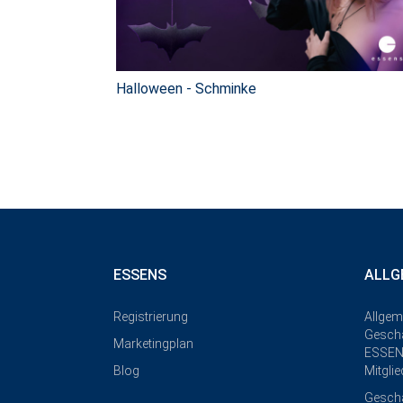
Halloween - Schminke
ESSENS
ALLG
Registrierung
Allgem
Geschä
Marketingplan
ESSEN
Blog
Mitgli
Gesch