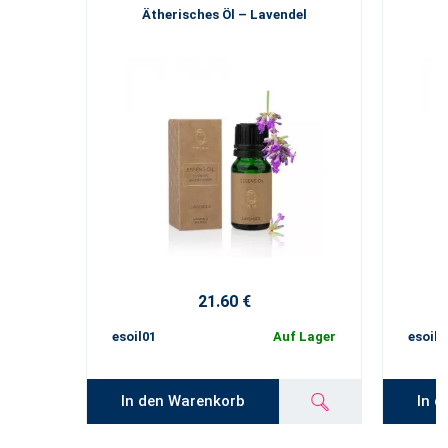
Ätherisches Öl – Lavendel
21.60 €
esoil01
Auf Lager
esoil0
In den Warenkorb
In d