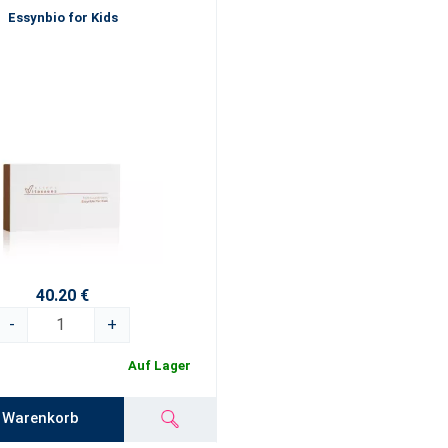
Essynbio for Kids
40.20 €
-
+
Auf Lager
n Warenkorb