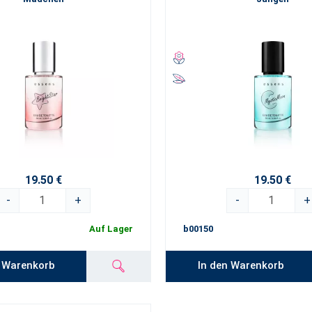
19.50 €
19.50 €
-
+
-
+
Auf Lager
b00150
n Warenkorb
In den Warenkorb