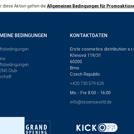
r diese Aktion gelten die
Allgemeinen Bedingungen für Promoaktion
MEINE BEDINGUNGEN
KONTAKTDATEN
Erste cosmetics distribution s.r.
ftsbedingungen
Křenová 119/31
ine
60200
ftsbedingungen
Brno
ENS Club-
Czech Republic
schaft
+420 730 579 628
Mo - Fre 8:00 - 16:00
info@essensworld.de