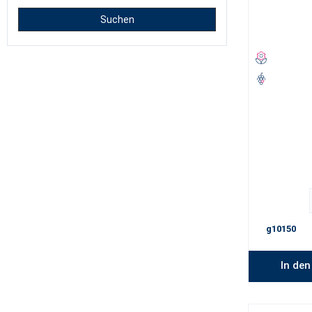
Suchen
g10150
In de