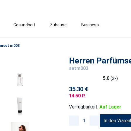
Gesundheit
Zuhause
Business
ümset m003
Herren Parfüms
setm003
5.0
(2×)
35.30 €
14.50 P.
Verfügbarkeit:
Auf Lager
In den Waren