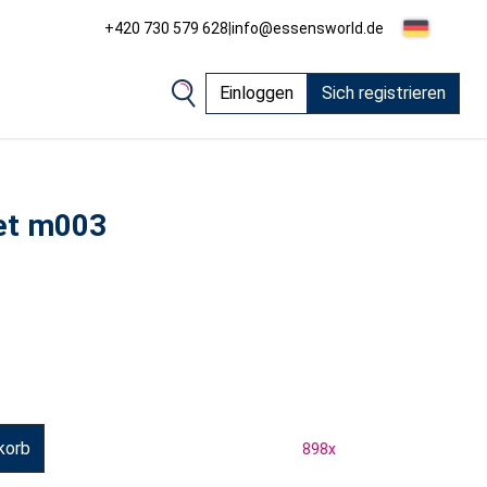
+420 730 579 628
|
info@essensworld.de
Einloggen
Sich registrieren
et m003
korb
898
x