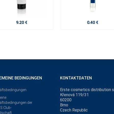
9.20 €
0.40 €
EMEINE BEDINGUNGEN
KONTAKTDATEN
Erste cosmetics distribution s.
äftsbedingungen
Křenová 119/31
eine
60200
ftsbedingungen der
Brno
S Club-
Czech Republic
edschaft