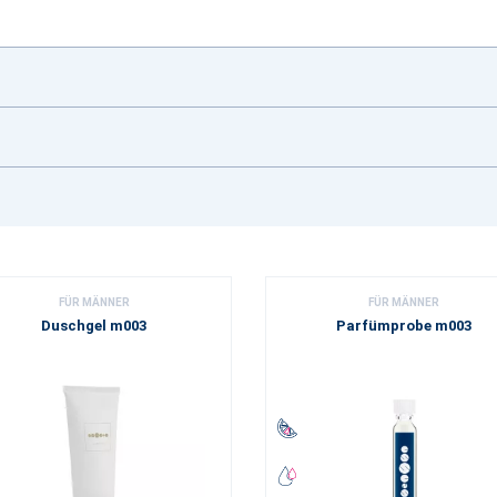
FÜR MÄNNER
FÜR MÄNNER
Duschgel m003
Parfümprobe m003