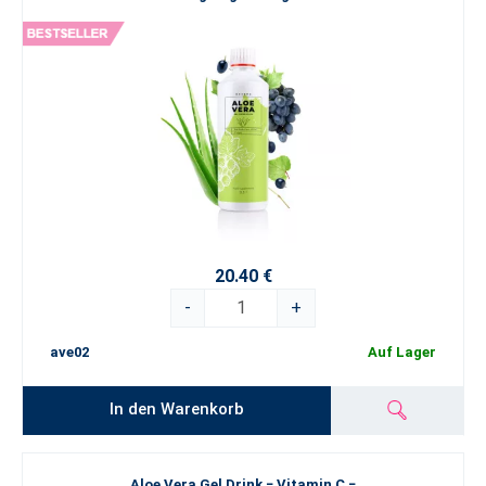
20.40 €
-
+
ave02
Auf Lager
In den Warenkorb
Aloe Vera Gel Drink − Vitamin C −