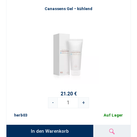
Canassens Gel − kühlend
21.20 €
-
+
herb03
Auf Lager
In den Warenkorb