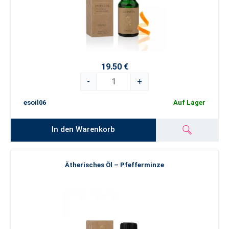
19.50 €
-
+
esoil06
Auf Lager
In den Warenkorb
Ätherisches Öl – Pfefferminze