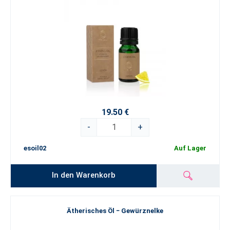
19.50 €
-
+
esoil02
Auf Lager
In den Warenkorb
Ätherisches Öl − Gewürznelke