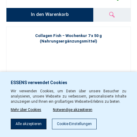
In den Warenkorb
Collagen Fish − Wochenkur 7 x 50 g
(Nahrungsergänzungsmittel)
ESSENS verwendet Cookies
Wir verwenden Cookies, um Daten über unsere Besucher zu
analysieren, unsere Webseite zu verbessern, personalisierte Inhalte
anzuzeigen und Ihnen ein großartiges Webseite-Erlebnis zu bieten.
Mehr über Cookies
Notwendige akzeptieren
36.00 €
Filter
Alle akzeptieren
Cookie-Einstellungen
-
+