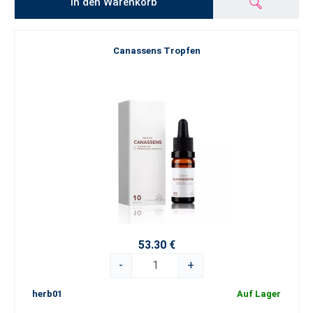
In den Warenkorb
Canassens Tropfen
53.30 €
-
+
herb01
Auf Lager