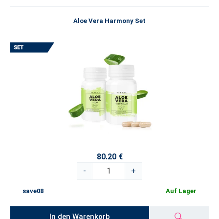
Aloe Vera Harmony Set
80.20 €
-
+
save08
Auf Lager
In den Warenkorb