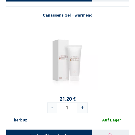
Canassens Gel − wärmend
21.20 €
-
+
herb02
Auf Lager