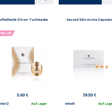
ufhellende Zitron-Tuchmaske
Second Skin Active Capsule
5.60 €
39.50 €
mhe12
Auf Lager
mhe01
Auf Lag