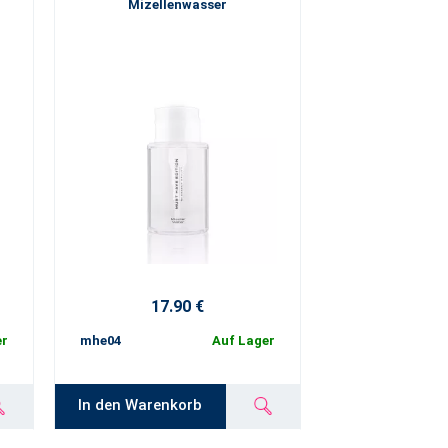
g
Mizellenwasser
17.90 €
er
mhe04
Auf Lager
In den Warenkorb