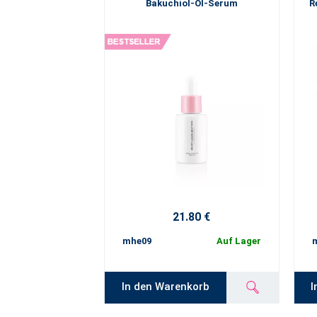
Bakuchiol-Öl-Serum
R
21.80 €
mhe09
Auf Lager
In den Warenkorb
I