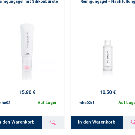
einigungsgel mit Silikonbürste
Reinigungsgel − Nachfüllun
15.80 €
10.50 €
mhe02
Auf Lager
mhe02rf
Auf Lag
n den Warenkorb
In den Warenkorb