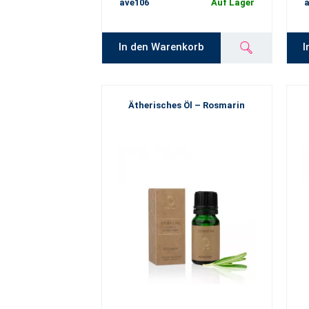
ave106
Auf Lager
a
In den Warenkorb
I
Ätherisches Öl – Rosmarin