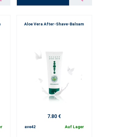
s
Aloe Vera After-Shave-Balsam
7.80 €
er
ave42
Auf Lager