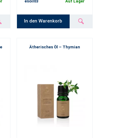
er
esoil03
Auf Lager
In den Warenkorb
ze
Ätherisches Öl – Thymian